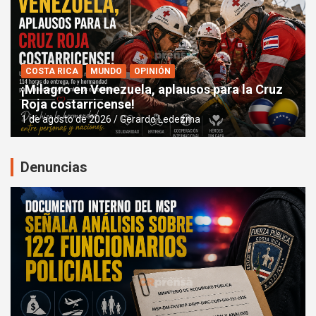
COSTA RICA
MUNDO
OPINIÓN
¡Milagro en Venezuela, aplausos para la Cruz
Roja costarricense!
1 de agosto de 2026
Gerardo Ledezma
Denuncias