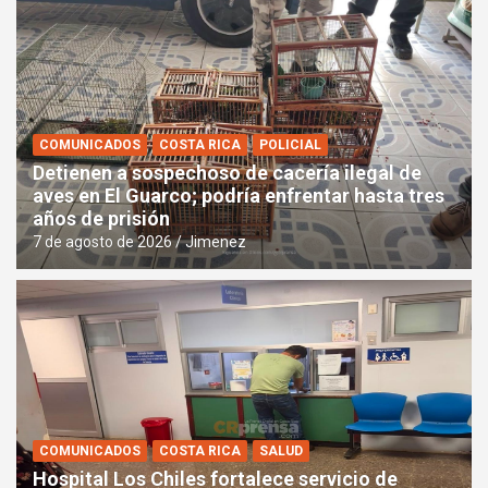
COMUNICADOS
COSTA RICA
POLICIAL
Detienen a sospechoso de cacería ilegal de
aves en El Guarco; podría enfrentar hasta tres
años de prisión
7 de agosto de 2026
Jimenez
COMUNICADOS
COSTA RICA
SALUD
Hospital Los Chiles fortalece servicio de