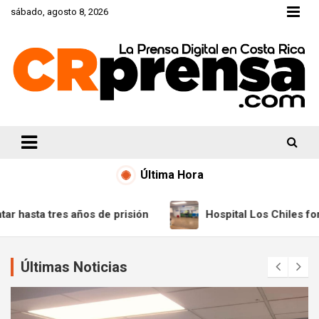
Skip
sábado, agosto 8, 2026
to
content
CRprensa.com
Última Hora
ión
Hospital Los Chiles fortalece servicio de laborator
Últimas Noticias