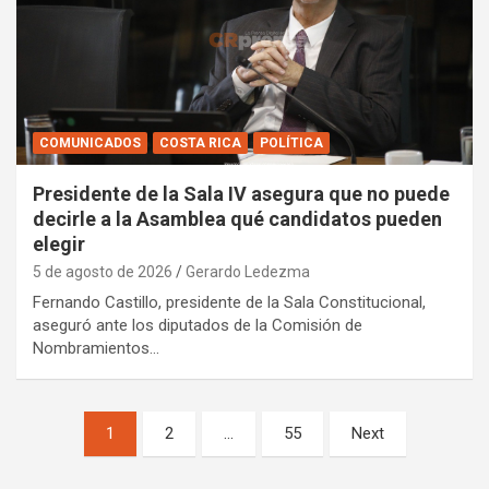
COMUNICADOS
COSTA RICA
POLÍTICA
Presidente de la Sala IV asegura que no puede
decirle a la Asamblea qué candidatos pueden
elegir
5 de agosto de 2026
Gerardo Ledezma
Fernando Castillo, presidente de la Sala Constitucional,
aseguró ante los diputados de la Comisión de
Nombramientos…
Paginación
1
2
…
55
Next
de