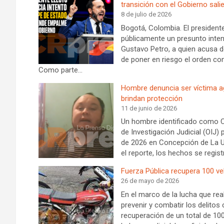
transición con el Gobierno sali
8 de julio de 2026
Bogotá, Colombia. El presidente
públicamente un presunto intent
Gustavo Petro, a quien acusa d
de poner en riesgo el orden con
Como parte…
Hombre denuncia ser víctima ag
brindan protección
11 de junio de 2026
Un hombre identificado como C
de Investigación Judicial (OIJ)
de 2026 en Concepción de La U
el reporte, los hechos se regis
Fuerza Pública recupera 100 ve
26 de mayo de 2026
En el marco de la lucha que rea
prevenir y combatir los delitos 
recuperación de un total de 10