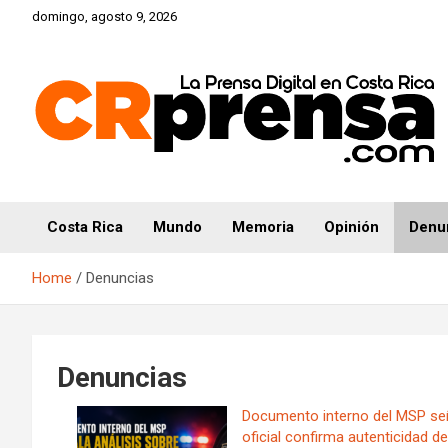
Skip
domingo, agosto 9, 2026
to
content
CRprensa.com
Costa Rica
Mundo
Memoria
Opinión
Denu
Home
Denuncias
Denuncias
Documento interno del MSP señal
oficial confirma autenticidad d