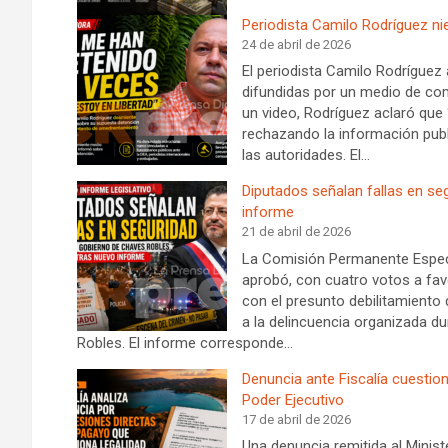
Periodista Camilo Rodríguez nie
24 de abril de 2026
El periodista Camilo Rodríguez
difundidas por un medio de co
un video, Rodríguez aclaró que 
rechazando la información pub
las autoridades. El…
Diputados señalan fallas en se
informe
21 de abril de 2026
La Comisión Permanente Especia
aprobó, con cuatro votos a fav
con el presunto debilitamiento 
a la delincuencia organizada d
Robles. El informe corresponde…
Denuncia ante Fiscalía cuestio
Poder Ejecutivo
17 de abril de 2026
Una denuncia remitida al Minis