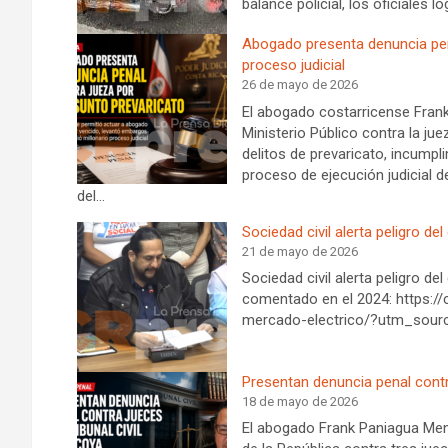
balance policial, los oficiales 
Abogado presenta denuncia pena
proceso judicial
26 de mayo de 2026
El abogado costarricense Fran
Ministerio Público contra la j
delitos de prevaricato, incump
proceso de ejecución judicial 
del…
Sociedad civil alerta peligro de
21 de mayo de 2026
Sociedad civil alerta peligro de
comentado en el 2024: https://
mercado-electrico/?utm_sour
Presentan denuncia penal contra
18 de mayo de 2026
El abogado Frank Paniagua Mend