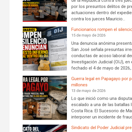
de la República contra tres jue
por los presuntos delitos de pr
actuaciones dentro del expedie
contra los jueces Mauricio…
Funcionarios rompen el silencio
15 de mayo de 2026
Una denuncia anónima presentada
San José señala presuntas irreg
conductas de acoso laboral de
Investigación Judicial (OIJ), e
fechado el 4 de mayo de 2026,
Guerra legal en Papagayo por po
millones
13 de mayo de 2026
Lo que inició como una disputa
escalado a una de las batallas 
Costa Rica. El Sucesorio de Ma
interponer un incidente de fra
Sindicato del Poder Judicial pr