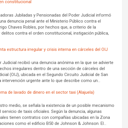
en constitucional
jadoras Jubiladas y Pensionadas del Poder Judicial informó
una denuncia penal ante el Ministerio Público contra el
rigo Chaves Robles, por hechos que, a criterio de la
 delitos contra el orden constitucional, instigación pública,
a estructura irregular y crisis interna en cárceles del OIJ
r Judicial recibió una denuncia anónima en la que se advierte
echos irregulares dentro de una sección de cárceles del
cial (OIJ), ubicada en el Segundo Circuito Judicial de San
a intervención urgente ante lo que describe como un…
a de lavado de dinero en el sector taxi (Alajuela)
stro medio, se señala la existencia de un posible mecanismo
 servicio de taxis oficiales. Según la denuncia, algunas
cuales tienen contratos con compañías ubicadas en la Zona
laciones como el edificio B50 de Johnson & Johnson. El…