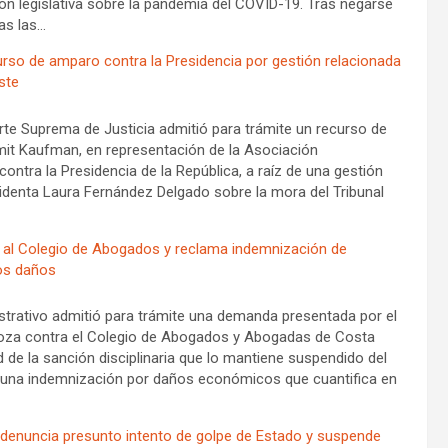
ión legislativa sobre la pandemia del COVID-19. Tras negarse
as las…
urso de amparo contra la Presidencia por gestión relacionada
ste
orte Suprema de Justicia admitió para trámite un recurso de
t Kaufman, en representación de la Asociación
ntra la Presidencia de la República, a raíz de una gestión
sidenta Laura Fernández Delgado sobre la mora del Tribunal
l Colegio de Abogados y reclama indemnización de
os daños
strativo admitió para trámite una demanda presentada por el
za contra el Colegio de Abogados y Abogadas de Costa
dad de la sanción disciplinaria que lo mantiene suspendido del
a una indemnización por daños económicos que cuantifica en
 denuncia presunto intento de golpe de Estado y suspende