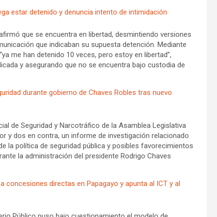
ga estar detenido y denuncia intento de intimidación
 afirmó que se encuentra en libertad, desmintiendo versiones
municación que indicaban su supuesta detención. Mediante
“ya me han detenido 10 veces, pero estoy en libertad”,
licada y asegurando que no se encuentra bajo custodia de
guridad durante gobierno de Chaves Robles tras nuevo
l de Seguridad y Narcotráfico de la Asamblea Legislativa
or y dos en contra, un informe de investigación relacionado
de la política de seguridad pública y posibles favorecimientos
urante la administración del presidente Rodrigo Chaves
na concesiones directas en Papagayo y apunta al ICT y al
terio Público puso bajo cuestionamiento el modelo de