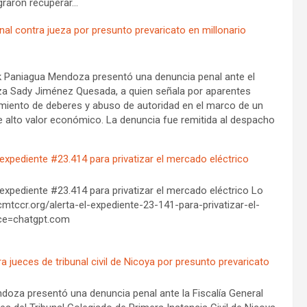
lograron recuperar…
l contra jueza por presunto prevaricato en millonario
k Paniagua Mendoza presentó una denuncia penal ante el
ueza Sady Jiménez Quesada, a quien señala por aparentes
limiento de deberes y abuso de autoridad en el marco de un
de alto valor económico. La denuncia fue remitida al despacho
l expediente #23.414 para privatizar el mercado eléctrico
l expediente #23.414 para privatizar el mercado eléctrico Lo
cmtccr.org/alerta-el-expediente-23-141-para-privatizar-el-
ce=chatgpt.com
 jueces de tribunal civil de Nicoya por presunto prevaricato
oza presentó una denuncia penal ante la Fiscalía General