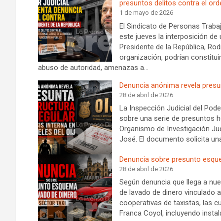
presuntos delitos contra el ord
1 de mayo de 2026
El Sindicato de Personas Traba
este jueves la interposición de 
Presidente de la República, Rod
organización, podrían constituir
abuso de autoridad, amenazas a…
Denuncia anónima revela presunt
28 de abril de 2026
La Inspección Judicial del Pode
sobre una serie de presuntos h
Organismo de Investigación Judi
José. El documento solicita un
Denuncia sobre presunto esquem
28 de abril de 2026
Según denuncia que llega a nue
de lavado de dinero vinculado al
cooperativas de taxistas, las 
Franca Coyol, incluyendo insta