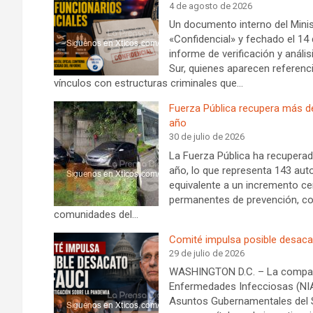
4 de agosto de 2026
Un documento interno del Minis
«Confidencial» y fechado el 14 d
informe de verificación y análi
Sur, quienes aparecen referenc
vínculos con estructuras criminales que…
Fuerza Pública recupera más d
año
30 de julio de 2026
La Fuerza Pública ha recupera
año, lo que representa 143 aut
equivalente a un incremento ce
permanentes de prevención, cont
comunidades del…
Comité impulsa posible desacat
29 de julio de 2026
WASHINGTON D.C. – La comparece
Enfermedades Infecciosas (NIAI
Asuntos Gubernamentales del 