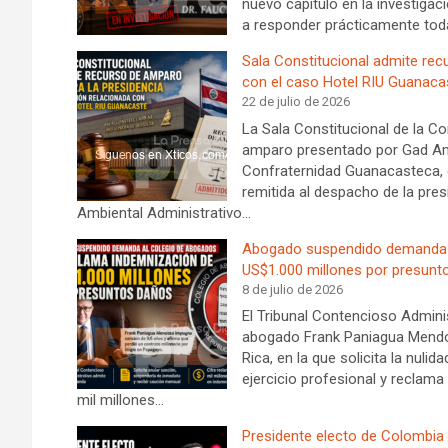
nuevo capítulo en la investigac
a responder prácticamente tod
Sala Constitucional admite rec
con el caso Hotel RIU Guanaca
22 de julio de 2026
La Sala Constitucional de la C
amparo presentado por Gad Ami
Confraternidad Guanacasteca, co
remitida al despacho de la pre
Ambiental Administrativo…
Abogado suspendido demanda a
US$1.000 millones por presunt
8 de julio de 2026
El Tribunal Contencioso Admini
abogado Frank Paniagua Mendo
Rica, en la que solicita la nuli
ejercicio profesional y reclam
mil millones…
Presidente electo de Colombia