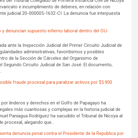
ces del Tribunal Colegiado de Primera Instancia Civil de Nicoya
evaricato e incumplimiento de deberes, en relación con
nte judicial 20-000005-1632-CI. La denuncia fue interpuesta
 y denuncian supuesto infierno laboral dentro del OIJ
 ante la Inspección Judicial del Primer Circuito Judicial de
ularidades administrativas, favoritismos y posibles
ntro de la Sección de Cárceles del Organismo de
n el Segundo Circuito Judicial de San José. El documento,
…
sible fraude procesal para paralizar activos por $5.900
 por linderos y derechos en el Golfo de Papagayo ha
legales más cuantiosas y complejas en la historia judicial de
nuel Paniagua Rodríguez ha sacudido el Tribunal de Nicoya al
ude procesal, alegando que…
esenta denuncia penal contra el Presidente de la República por