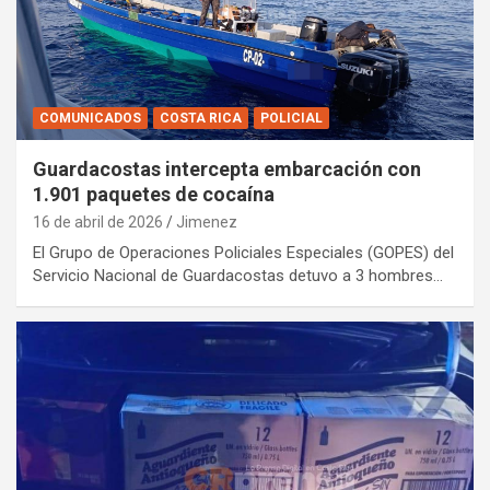
COMUNICADOS
COSTA RICA
POLICIAL
Guardacostas intercepta embarcación con
1.901 paquetes de cocaína
16 de abril de 2026
Jimenez
El Grupo de Operaciones Policiales Especiales (GOPES) del
Servicio Nacional de Guardacostas detuvo a 3 hombres…