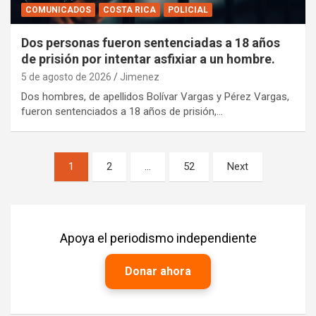
COMUNICADOS
COSTA RICA
POLICIAL
Dos personas fueron sentenciadas a 18 años
de prisión por intentar asfixiar a un hombre.
5 de agosto de 2026
Jimenez
Dos hombres, de apellidos Bolívar Vargas y Pérez Vargas,
fueron sentenciados a 18 años de prisión,…
Paginación
1
2
…
52
Next
de
entradas
Apoya el periodismo independiente
Donar ahora