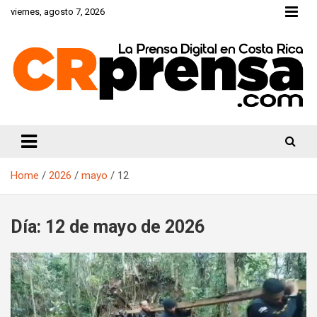
Skip
viernes, agosto 7, 2026
to
content
CRprensa.com
Home
2026
mayo
12
Día:
12 de mayo de 2026