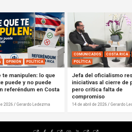
COMUNICADOS
COSTA RICA
A
OPINIÓN
POLÍTICA
POLÍTICA
e te manipulen: lo que
Jefa del oficialismo res
e puede y no puede
iniciativas al cierre de 
un referéndum en Costa
pero critica falta de
compromiso
de 2026
Gerardo Ledezma
14 de abril de 2026
Gerardo L