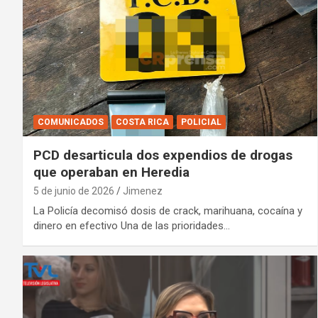
COMUNICADOS
COSTA RICA
POLICIAL
PCD desarticula dos expendios de drogas
que operaban en Heredia
5 de junio de 2026
Jimenez
La Policía decomisó dosis de crack, marihuana, cocaína y
dinero en efectivo Una de las prioridades…