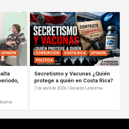
OPINIÓN
CORRUPCIÓN
COSTA RICA
OPINIÓN
POLÍTICA
alta
Secretismo y Vacunas ¿Quién
periodo,
protege a quién en Costa Rica?
7 de abril de 2026
Gerardo Ledezma
edezma