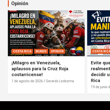
entradas
Opinión
COSTA RICA
MUNDO
OPINIÓN
COSTA RIC
¡Milagro en Venezuela,
Evite qu
aplausos para la Cruz Roja
realment
costarricense!
decidir 
Rica
1 de agosto de 2026
Gerardo Ledezma
19 de junio 