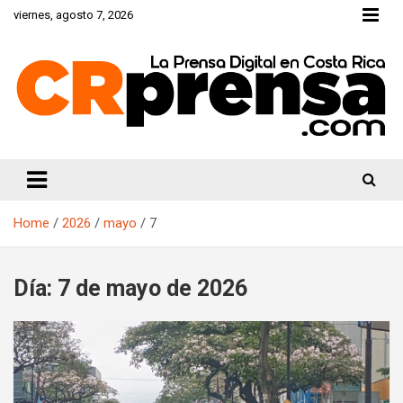
Skip
viernes, agosto 7, 2026
to
content
CRprensa.com
Home
2026
mayo
7
Día:
7 de mayo de 2026