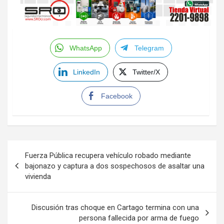
WhatsApp
Telegram
LinkedIn
Twitter/X
Facebook
Navegación
Fuerza Pública recupera vehículo robado mediante
de
bajonazo y captura a dos sospechosos de asaltar una
vivienda
entradas
Discusión tras choque en Cartago termina con una
persona fallecida por arma de fuego