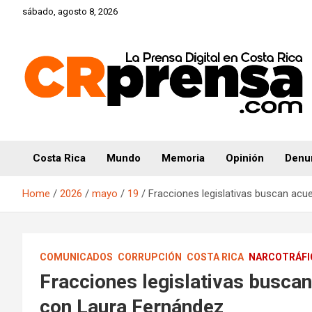
Skip
sábado, agosto 8, 2026
to
content
CRprensa.com
Costa Rica
Mundo
Memoria
Opinión
Denu
Home
2026
mayo
19
Fracciones legislativas buscan ac
COMUNICADOS
CORRUPCIÓN
COSTA RICA
NARCOTRÁFI
Fracciones legislativas busca
con Laura Fernández