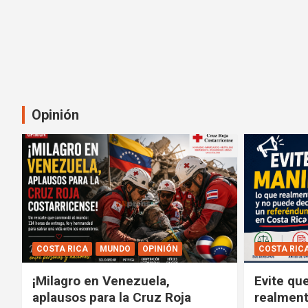
Opinión
COSTA RICA
MUNDO
OPINIÓN
COSTA RIC
¡Milagro en Venezuela,
Evite qu
aplausos para la Cruz Roja
realment