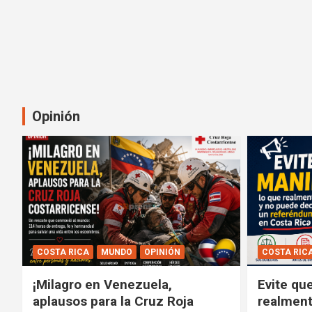
Opinión
COSTA RICA
MUNDO
OPINIÓN
COSTA RIC
¡Milagro en Venezuela,
Evite qu
aplausos para la Cruz Roja
realment