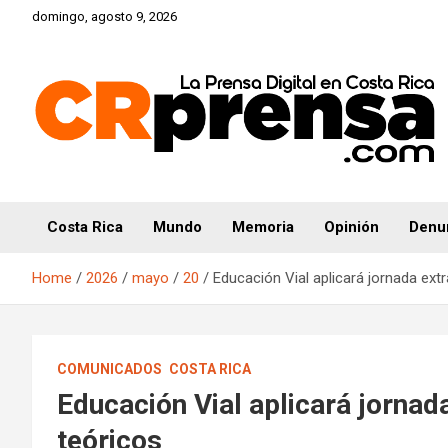
Skip
domingo, agosto 9, 2026
to
content
CRprensa.com
Costa Rica
Mundo
Memoria
Opinión
Denu
Home
2026
mayo
20
Educación Vial aplicará jornada ext
COMUNICADOS
COSTA RICA
Educación Vial aplicará jornad
teóricos