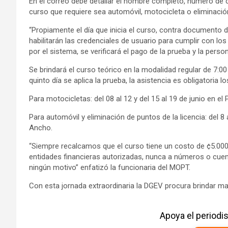
En el correo debe detallar el nombre completo, número de cé
curso que requiere sea automóvil, motocicleta o eliminación
“Propiamente el día que inicia el curso, contra documento de
habilitarán las credenciales de usuario para cumplir con l
por el sistema, se verificará el pago de la prueba y la perso
Se brindará el curso teórico en la modalidad regular de 7:00 
quinto día se aplica la prueba, la asistencia es obligatoria lo
Para motocicletas: del 08 al 12 y del 15 al 19 de junio en el
Para automóvil y eliminación de puntos de la licencia: del 8
Ancho.
“Siempre recalcamos que el curso tiene un costo de ¢5.000 (
entidades financieras autorizadas, nunca a números o cuent
ningún motivo” enfatizó la funcionaria del MOPT.
Con esta jornada extraordinaria la DGEV procura brindar ma
Apoya el period