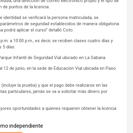
dula, una dirección de correo electrónico propio y el tipo de
 de puntos de la licencia.
 identidad se verificará la persona matriculada, se
os parámetros de seguridad establecidos de manera obligatoria
na podrá aplicar el curso” detalló Coto.
p.m. a 10:00 p.m., es decir, se reciben clases cuatro días y
s 5 días.
 Parque Infantil de Seguridad Vial ubicado en La Sabana.
 al 12 de junio, en la sede de Educación Vial ubicada en Paso
incluye la prueba) y que el pago debe realizarse en las
as particulares, jamás se va a solicitar más dinero por
yores oportunidades a quienes requieren obtener la licencia
ismo independiente