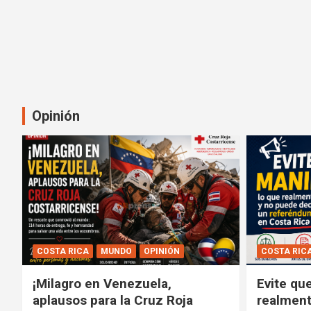
Opinión
COSTA RICA
MUNDO
OPINIÓN
COSTA RIC
¡Milagro en Venezuela,
Evite qu
aplausos para la Cruz Roja
realment