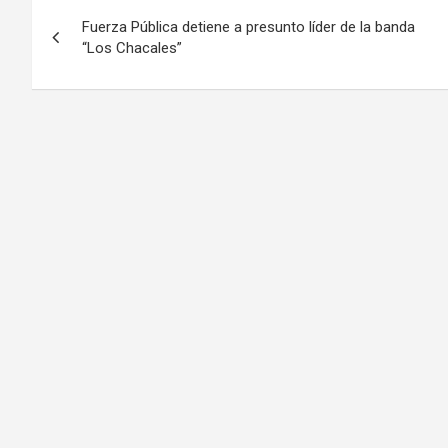
Navegación
Fuerza Pública detiene a presunto líder de la banda
de
“Los Chacales”
entradas