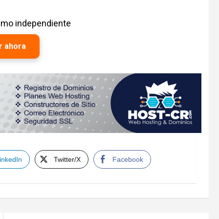
ismo independiente
r ahora
inkedIn
Twitter/X
Facebook