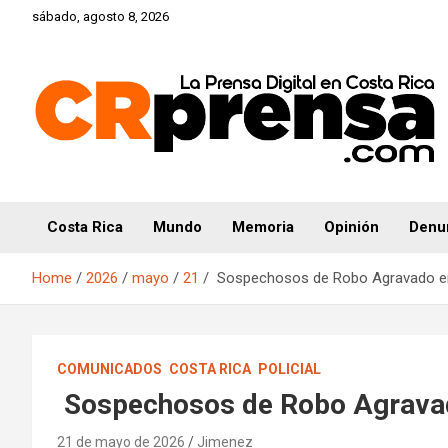
Skip
sábado, agosto 8, 2026
to
content
CRprensa.com
Costa Rica
Mundo
Memoria
Opinión
Denu
Home
2026
mayo
21
Sospechosos de Robo Agravado en
COMUNICADOS
COSTA RICA
POLICIAL
Sospechosos de Robo Agravad
21 de mayo de 2026
Jimenez