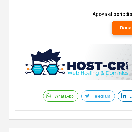
Apoya el period
Dona
WhatsApp
Telegram
L