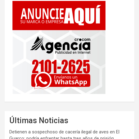
Últimas Noticias
Detienen a sospechoso de cacería ilegal de aves en El
Guarco; podría enfrentar hasta tres años de prisión