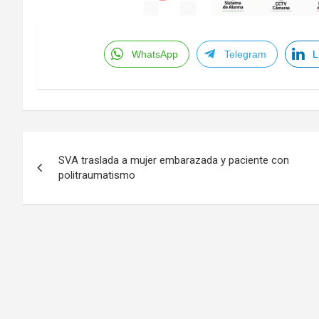
WhatsApp
Telegram
L
Navegación
SVA traslada a mujer embarazada y paciente con
de
politraumatismo
entradas