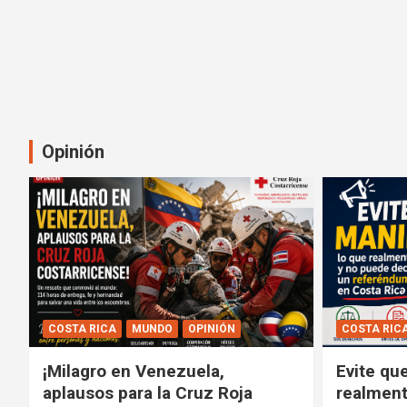
Opinión
COSTA RICA
MUNDO
OPINIÓN
COSTA RIC
¡Milagro en Venezuela,
Evite qu
aplausos para la Cruz Roja
realment