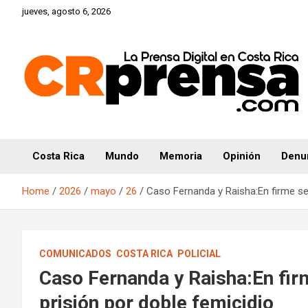
Skip
jueves, agosto 6, 2026
to
content
CRprensa.com
Costa Rica
Mundo
Memoria
Opinión
Denu
Home
2026
mayo
26
Caso Fernanda y Raisha:En firme se
COMUNICADOS
COSTA RICA
POLICIAL
Caso Fernanda y Raisha:En fir
prisión por doble femicidio