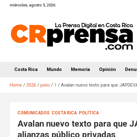
Skip
miércoles, agosto 5, 2026
to
content
CRprensa.com
Costa Rica
Mundo
Memoria
Opinión
Denu
Home
2026
junio
1
Avalan nuevo texto para que JAPDEVA 
COMUNICADOS
COSTA RICA
POLÍTICA
Avalan nuevo texto para que 
alianzas público privadas