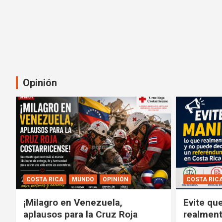
Opinión
COSTA RICA
MUNDO
OPINIÓN
COSTA RIC
¡Milagro en Venezuela,
Evite qu
aplausos para la Cruz Roja
realment