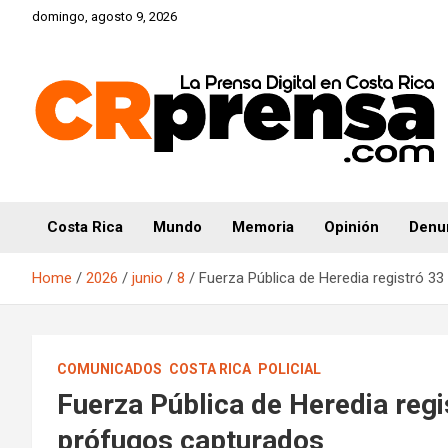
Skip
domingo, agosto 9, 2026
to
content
CRprensa.com
Costa Rica
Mundo
Memoria
Opinión
Denu
Home
2026
junio
8
Fuerza Pública de Heredia registró 3
COMUNICADOS
COSTA RICA
POLICIAL
Fuerza Pública de Heredia regi
prófugos capturados