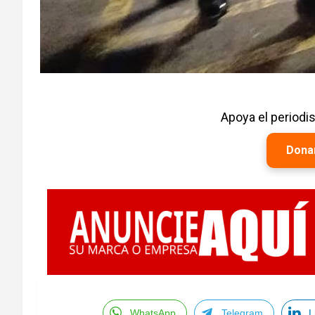
Apoya el period
Dona
WhatsApp
Telegram
L