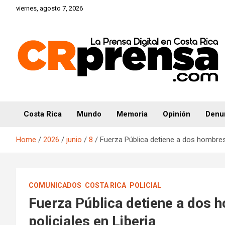
Skip
viernes, agosto 7, 2026
to
content
CRprensa.com
Costa Rica
Mundo
Memoria
Opinión
Denu
Home
2026
junio
8
Fuerza Pública detiene a dos hombres 
COMUNICADOS
COSTA RICA
POLICIAL
Fuerza Pública detiene a dos 
policiales en Liberia