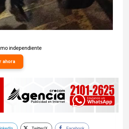
ismo independiente
r ahora
inkedIn
Twitter/X
Facebook