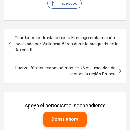
Facebook
Navegación
Guardacostas trasladó hasta Flamingo embarcación
de
localizada por Vigilancia Aérea durante búsqueda de la
Roxana II
entradas
Fuerza Pública decomisó más de 75 mil unidades de
licor en la región Brunca
Apoya el periodismo independiente
Donar ahora