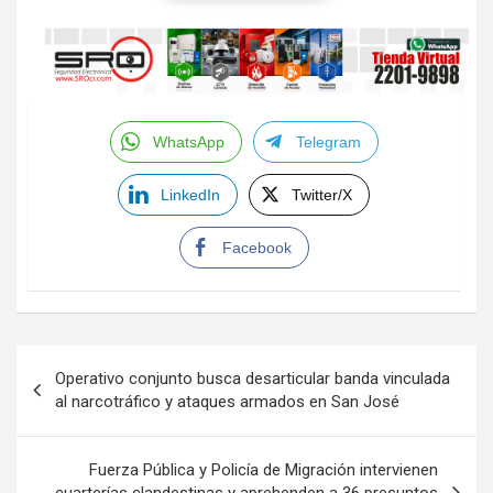
WhatsApp
Telegram
LinkedIn
Twitter/X
Facebook
Navegación
Operativo conjunto busca desarticular banda vinculada
de
al narcotráfico y ataques armados en San José
entradas
Fuerza Pública y Policía de Migración intervienen
cuarterías clandestinas y aprehenden a 36 presuntos