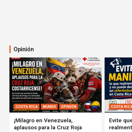
Opinión
COSTA RICA
MUNDO
OPINIÓN
COSTA RIC
¡Milagro en Venezuela,
Evite qu
aplausos para la Cruz Roja
realment