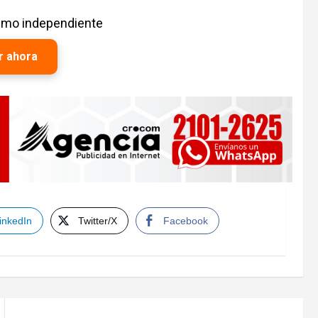
ismo independiente
r ahora
inkedIn
Twitter/X
Facebook