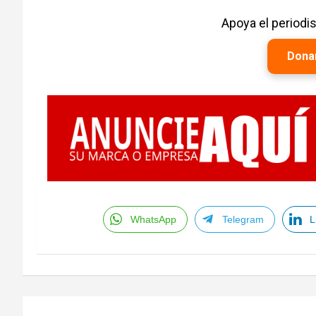
Apoya el period
Dona
WhatsApp
Telegram
L
Navegación