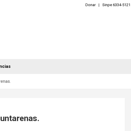
Donar
Sinpe 6334-5121
ncias
renas.
untarenas.