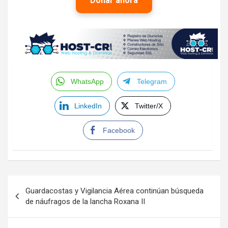
Donar ahora
WhatsApp
Telegram
LinkedIn
Twitter/X
Facebook
Navegación
Guardacostas y Vigilancia Aérea continúan búsqueda
de
de náufragos de la lancha Roxana II
entradas