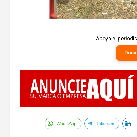
Apoya el period
Dona
WhatsApp
Telegram
L