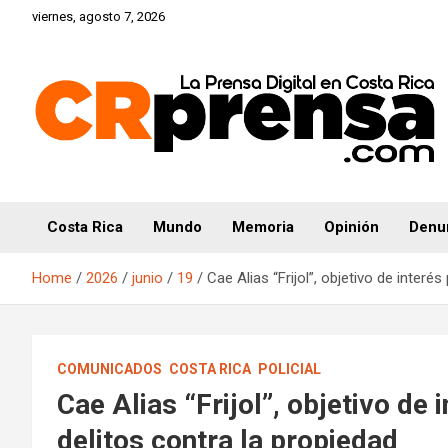
Skip
viernes, agosto 7, 2026
to
content
CRprensa.com
Costa Rica
Mundo
Memoria
Opinión
Denu
Home
2026
junio
19
Cae Alias “Frijol”, objetivo de interés
COMUNICADOS
COSTA RICA
POLICIAL
Cae Alias “Frijol”, objetivo de 
delitos contra la propiedad