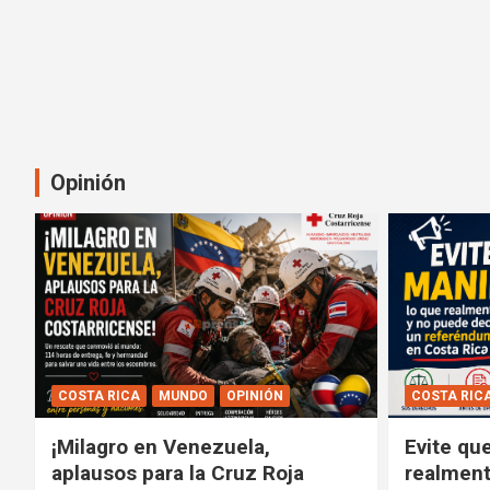
Opinión
COSTA RICA
MUNDO
OPINIÓN
COSTA RIC
¡Milagro en Venezuela,
Evite qu
aplausos para la Cruz Roja
realment