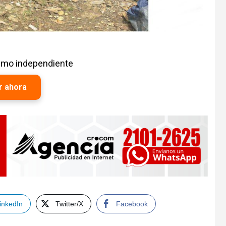
ismo independiente
r ahora
inkedIn
Twitter/X
Facebook