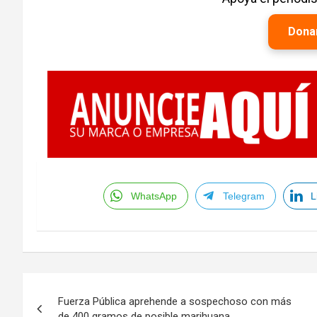
Dona
WhatsApp
Telegram
L
Navegación
Fuerza Pública aprehende a sospechoso con más
de
de 400 gramos de posible marihuana