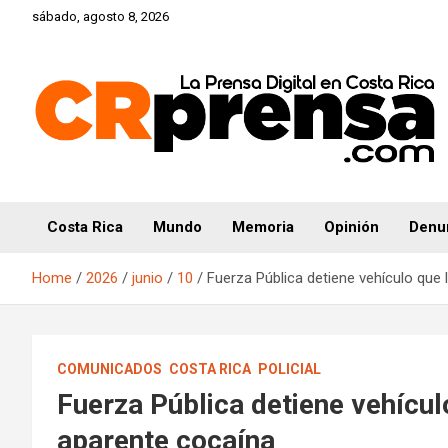
Skip
sábado, agosto 8, 2026
to
content
CRprensa.com
Costa Rica
Mundo
Memoria
Opinión
Denu
Home
2026
junio
10
Fuerza Pública detiene vehículo que 
COMUNICADOS
COSTA RICA
POLICIAL
Fuerza Pública detiene vehículo
aparente cocaína