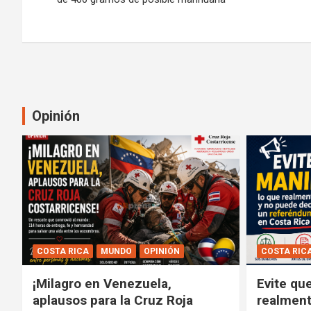
entradas
Opinión
COSTA RICA
MUNDO
OPINIÓN
COSTA RIC
¡Milagro en Venezuela,
Evite qu
aplausos para la Cruz Roja
realment