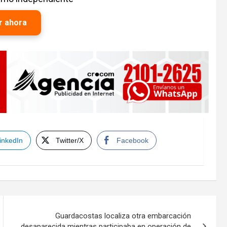
r ahora
inkedIn
Twitter/X
Facebook
Guardacostas localiza otra embarcación
desaparecida mientras participaba en operación de