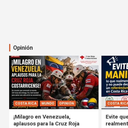
Opinión
COSTA RICA
MUNDO
OPINIÓN
COSTA RIC
¡Milagro en Venezuela,
Evite qu
aplausos para la Cruz Roja
realment