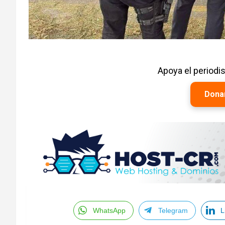
Apoya el period
Dona
WhatsApp
Telegram
L