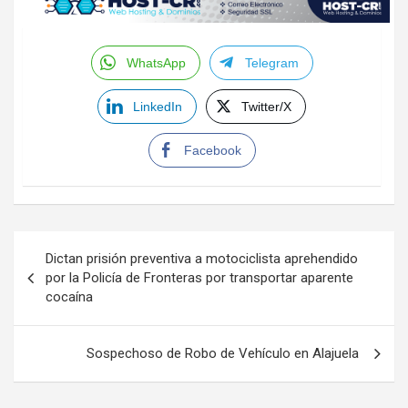
WhatsApp
Telegram
LinkedIn
Twitter/X
Facebook
Navegación
Dictan prisión preventiva a motociclista aprehendido
de
por la Policía de Fronteras por transportar aparente
cocaína
entradas
Sospechoso de Robo de Vehículo en Alajuela