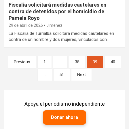
Fiscalía solicitará medidas cautelares en
contra de detenidos por el homicidio de
Pamela Royo
29 de abril de 2026
Jimenez
La Fiscalía de Turrialba solicitará medidas cautelares en
contra de un hombre y dos mujeres, vinculados con…
Paginación
Previous
1
…
38
39
40
de
…
51
Next
entradas
Apoya el periodismo independiente
Donar ahora