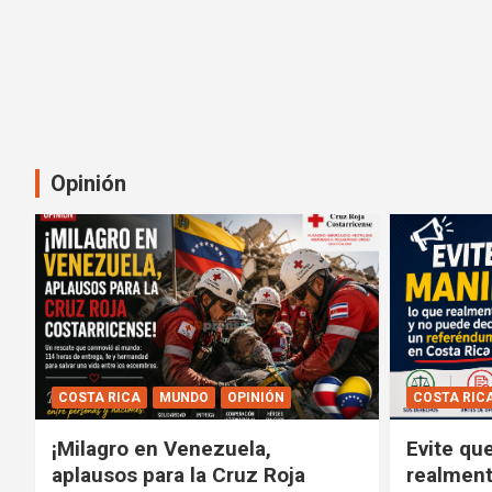
Opinión
COSTA RICA
MUNDO
OPINIÓN
COSTA RIC
¡Milagro en Venezuela,
Evite qu
aplausos para la Cruz Roja
realment