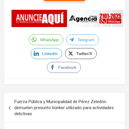
WhatsApp
Telegram
LinkedIn
Twitter/X
Facebook
Navegación
Fuerza Pública y Municipalidad de Pérez Zeledón
de
demuelen presunto búnker utilizado para actividades
delictivas
entradas