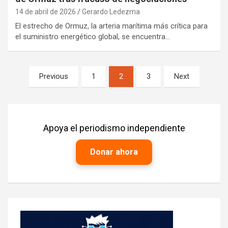
14 de abril de 2026
Gerardo Ledezma
El estrecho de Ormuz, la arteria marítima más crítica para
el suministro energético global, se encuentra…
Paginación
Previous
1
2
3
Next
de
entradas
Apoya el periodismo independiente
Donar ahora