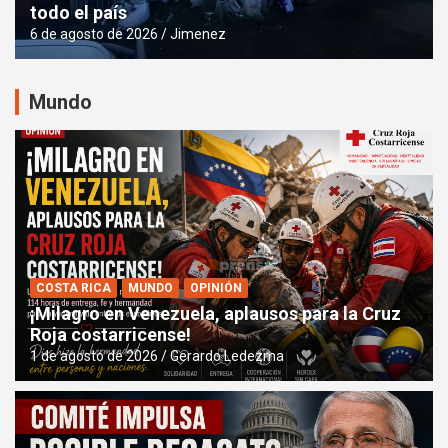
todo el país
6 de agosto de 2026
Jimenez
Mundo
COSTA RICA
MUNDO
OPINIÓN
¡Milagro en Venezuela, aplausos para la Cruz
Roja costarricense!
1 de agosto de 2026
Gerardo Ledezma