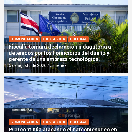
COMUNICADOS
COSTA RICA
POLICIAL
Fiscalía tomará declaración indagatoria a
detenidos por los homicidios del dueño y
gerente de una empresa tecnológica.
6 de agosto de 2026
Jimenez
COMUNICADOS
COSTA RICA
POLICIAL
PCD continúa atacando el narcomenudeo en