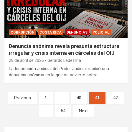
CORRUPCIÓN
COSTA RICA
DENUNCIAS
POLICIAL
Denuncia anónima revela presunta estructura
irregular y crisis interna en cárceles del OIJ
28 de abril de 2026
Gerardo Ledezma
La Inspección Judicial del Poder Judicial recibió una
denuncia anónima en la que se advierte sobre…
Paginación
Previous
1
…
40
41
42
de
…
54
Next
entradas