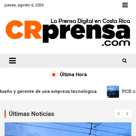
Skip
jueves, agosto 6, 2026
to
content
CRprensa.com
Última Hora
resa tecnológica.
PCD continúa atacando el narcome
Últimas Noticias